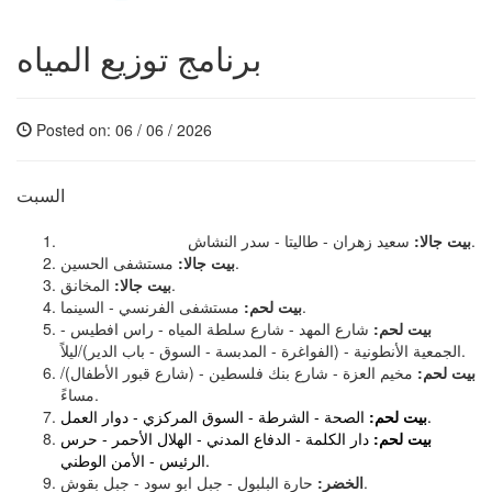
برنامج توزيع المياه
Posted on: 06 / 06 / 2026
السبت
سعيد زهران - طاليتا - سدر النشاش.
بيت جالا:
مستشفى الحسين.
بيت جالا:
المخانق.
بيت جالا:
مستشفى الفرنسي - السينما.
بيت لحم:
بيت لحم:
شارع المهد - شارع سلطة المياه - راس افطيس -
الجمعية الأنطونية - (الفواغرة - المدبسة - السوق - باب الدير)/ليلاً.
بيت لحم:
مخيم العزة - شارع بنك فلسطين - (شارع قبور الأطفال)/
مساءً.
الصحة - الشرطة - السوق المركزي - دوار العمل.
بيت لحم:
بيت لحم:
دار الكلمة - الدفاع المدني - الهلال الأحمر - حرس
الرئيس - الأمن الوطني.
حارة البلبول - جبل ابو سود - جبل بقوش.
الخضر: