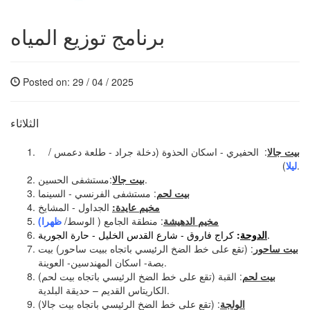
برنامج توزيع المياه
Posted on: 29 / 04 / 2025
الثلاثاء
بيت جالا
: الحفيري - اسكان الحذوة (دخلة جراد - طلعة دعمس /
).
ليلا
:مستشفى الحسين.
بيت جالا
: مستشفى الفرنسي - السينما
بيت لحم
الجداول - المشايخ
مخيم عايدة:
مخيم الدهيشة
: منطقة الجامع ( الوسط/
ظهرا)
كراج فاروق - شارع القدس الخليل - حارة الجورية.
الدوحة
:
بيت ساحور
: (تقع على خط الضخ الرئيسي باتجاه ببيت ساحور) بيت
بصة- اسكان المهندسين- العوينة.
بيت لحم
: القبة (تقع على خط الضخ الرئيسي باتجاه بيت لحم)
الكاريتاس القديم – حديقة البلدية.
: (تقع على خط الضخ الرئيسي باتجاه بيت جالا)
الولجة